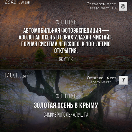
22 авг.
20
дней
Осталось мест
8
всего мест: 10
Фототур
Автомобильная фотоэкспедиция —
«Золотая осень в горах Улахан-Чистай».
Горная система Черского. К 100-летию
открытия.
Якутск
17 окт.
7
дней
Осталось мест
7
всего мест: 11
Фототур
ЗОЛОТАЯ ОСЕНЬ В КРЫМУ
Симферополь/Алушта