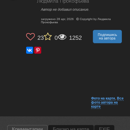
Людмила Прокофьева
Автор не добавил описание.
загружено
28 apr, 2026
Copyright by
Людмила
Прокофьева
Подпишись
23
0
1252
на автора
Фото на карте
,
Все
фото автора на
карте
Комментарии
Близко на карте
EXIF