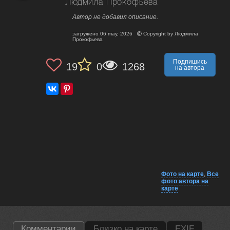
Людмила Прокофьева
Автор не добавил описание.
загружено
06 may, 2026
Copyright by
Людмила
Прокофьева
Подпишись
19
0
1268
на автора
Фото на карте
,
Все
фото автора на
карте
Комментарии
Близко на карте
EXIF