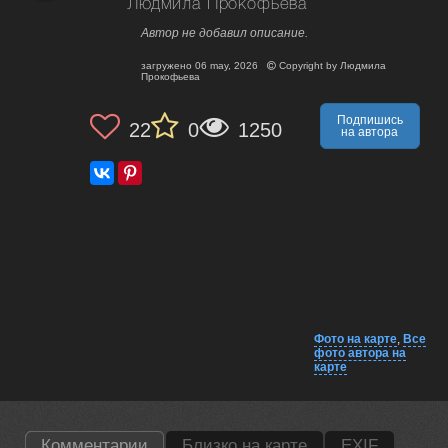
Людмила Прокофьева
Автор не добавил описание.
загружено
06 may, 2026
Copyright by
Людмила
Прокофьева
Подпишись
22
0
1250
на автора
Фото на карте
,
Все
фото автора на
карте
Комментарии
Близко на карте
EXIF