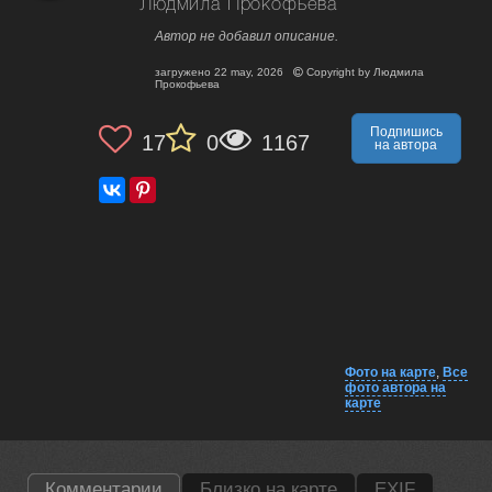
Людмила Прокофьева
Автор не добавил описание.
загружено
22 may, 2026
Copyright by
Людмила
Прокофьева
Подпишись
17
0
1167
на автора
Фото на карте
,
Все
фото автора на
карте
Комментарии
Близко на карте
EXIF