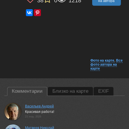
38
0
1218
на автора
Фото на карте
,
Все
фото автора на
карте
Комментарии
Близко на карте
EXIF
Васильев Андрей
Красивая работа!
23 may, 2026
Матвеев Николай