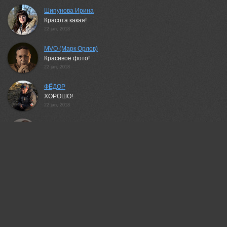
Шипунова Ирина
Красота какая!
22 jan, 2018
MVO (Марк Орлов)
Красивое фото!
22 jan, 2018
ФЁДОР
ХОРОШО!
22 jan, 2018
Перерва Дмитрий
Картинка загляденье!
22 jan, 2018
Воронцов Игорь
Отлично!
22 jan, 2018
Сергей Шабуневич
Здорово!
22 jan, 2018