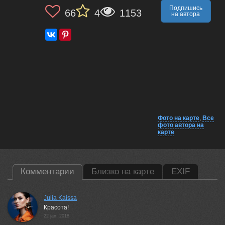
Подпишись
66
4
1153
на автора
Фото на карте
,
Все
фото автора на
карте
Комментарии
Близко на карте
EXIF
Julia Kaissa
Красота!
22 jan, 2018