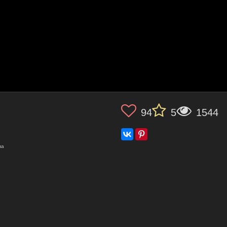
94
5
1544
ва