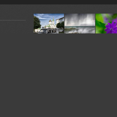
У автора:
432
фото