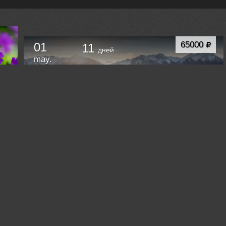
65000
01
11
дней
may.
ФОТОТУР В ЧАРСКИЕ ПЕСКИ
Красноярск
Russia /