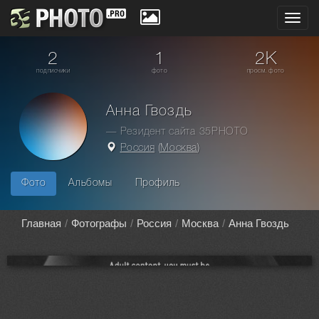
Toggl
navig
2
1
2K
подписчики
фото
просм. фото
Анна Гвоздь
— Резидент сайта 35PHOTO
Россия
(
Москва
)
Фото
Альбомы
Профиль
Главная
Фотографы
Россия
Москва
Анна Гвоздь