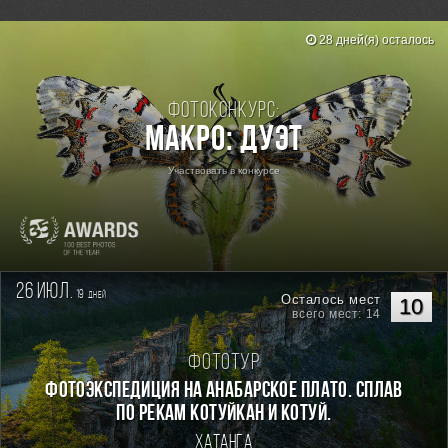
28 дней(я) осталось
Фотоконкурс:
Макро: Дуэт
Участвовать в конкурсе
26 июл.
19
дней
Осталось мест
10
всего мест: 14
Фототур
Фотоэкспедиция на Анабарское плато. Сплав
по рекам Котуйкан и Котуй.
Хатанга