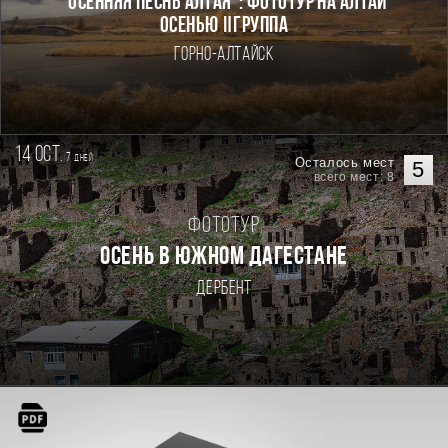
"ОСЕННЯЯ ПЕСНЬ АЛТАЯ": ФОТОТУР НА АЛТАЙ
ОСЕНЬЮ Ⅱгруппа
Горно-Алтайск
14 oct.
7
дней
Осталось мест
5
всего мест: 8
Фототур
Осень в Южном Дагестане
Дербент