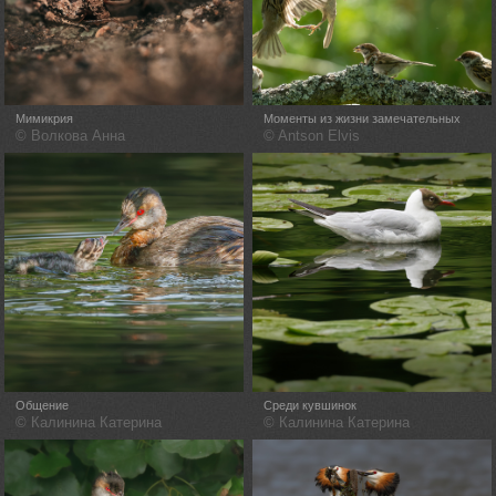
Мимикрия
Моменты из жизни замечательных
воробьишек
© Волкова Анна
© Antson Elvis
Общение
Среди кувшинок
© Калинина Катерина
© Калинина Катерина