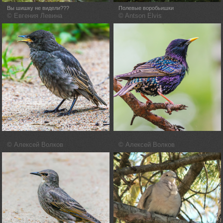
Вы шишку не видели???
Полевые воробьишки
© Евгения Левина
© Antson Elvis
© Алексей Волков
© Алексей Волков