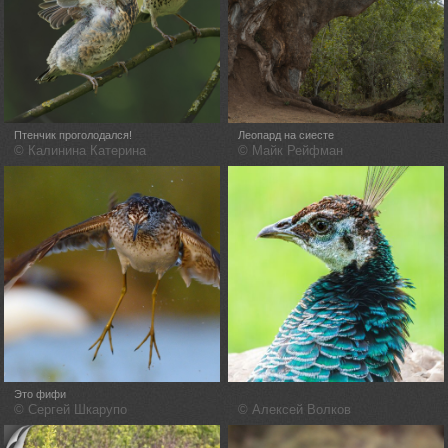
Птенчик проголодался!
Леопард на сиесте
© Калинина Катерина
© Майк Рейфман
Это фифи
© Сергей Шкарупо
© Алексей Волков