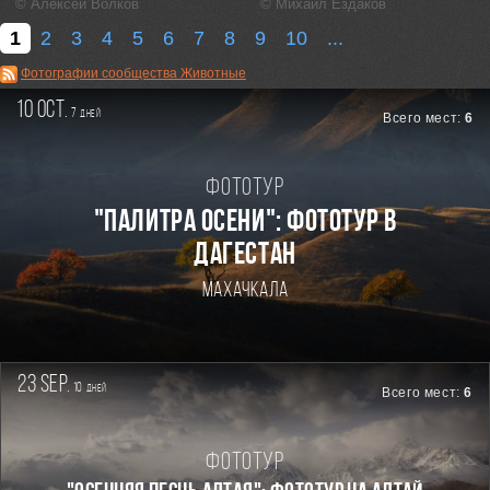
© Алексей Волков
© Михаил Ездаков
1
2
3
4
5
6
7
8
9
10
...
Фотографии сообщества Животные
10 oct.
7
дней
Всего мест:
6
Фототур
"ПАЛИТРА ОСЕНИ": ФОТОТУР В
ДАГЕСТАН
Махачкала
23 sep.
10
дней
Всего мест:
6
Фототур