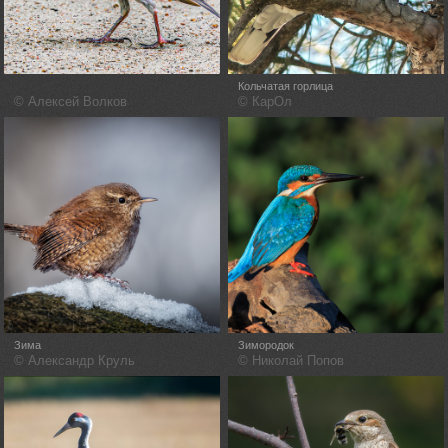
Кольчатая горлица
© Алексей Волков
© КарОл
Зима
Зимородок
© Александр Круль
© Николай Попов