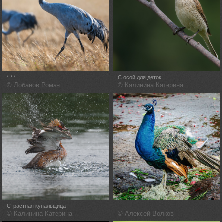
* * *
С осой для деток
© Лобанов Роман
© Калинина Катерина
Страстная купальщица
© Калинина Катерина
© Алексей Волков