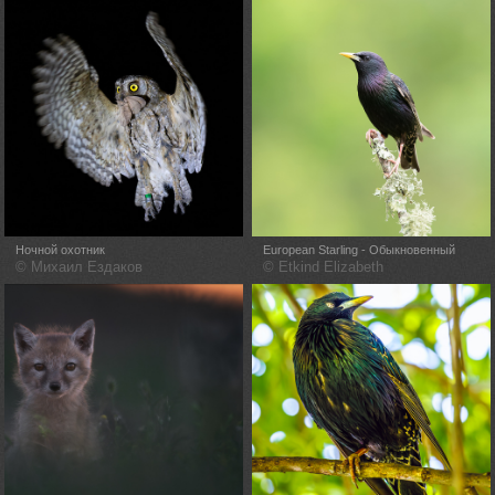
Ночной охотник
European Starling - Обыкновенный
Cкворец
© Михаил Ездаков
© Etkind Elizabeth