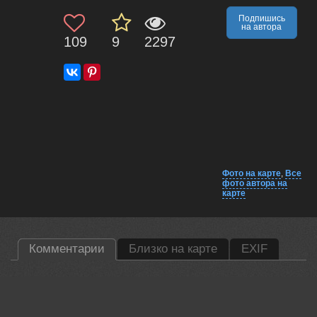
Подпишись
на автора
109
9
2297
Фото на карте
,
Все
фото автора на
карте
Комментарии
Близко на карте
EXIF
Гори Василий
Красивая атмосфера!
01 aug, 2023