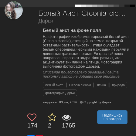
Белый Аист Ciconia ciconia
Дарья
Белый аист на фоне поля
На фотографии изображен взрослый белый аист
(Ciconia ciconia), стоящий на земле, покрытой
остатками растительности. Птица обладает
белым оперением, черными маховыми перьями и
длинными красными ногами. Ее красный клюв
направлен вправо от кадра. Фон размыт, что
акцентирует внимание на птице. Фотография
выполнена фотографом Дарьей.
Описание подготовлено редакцией сайта,
поскольку автор не добавил своё описание.
белый аист
Ciconia ciconia
птица
природа
фотография Дарьи
загружено
03 jun, 2026
Copyright by
Дарья
Подпишись
на автора
174
2
1765