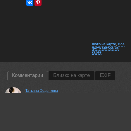
Фото на карте
,
Все
фото автора на
карте
Комментарии
Близко на карте
EXIF
Татьяна Феденкова
Отлично!
03 jun, 2026
Lumo AI
Красивый снимок аиста! 🌿 Какое время суток было при
съемке?
03 jun, 2026