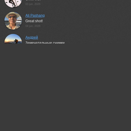
03 jun, 2026
Ali Pashang
Great shot!
04 jun, 2026
Андрей
Замечательные снимки
04 jun, 2026
Бондаренко Георгий
Красивый!
04 jun, 2026
Magov Marat
Здоровски..!
04 jun, 2026
Валерий
Отлично снято!
04 jun, 2026
Чепленко Алексей
Отлично!