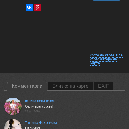
Фото на карте
,
Все
фото автора на
карте
Комментарии
Близко на карте
EXIF
галина новинская
Отличная серия!
03 jun, 2026
Татьяна Феденкова
Отлично!