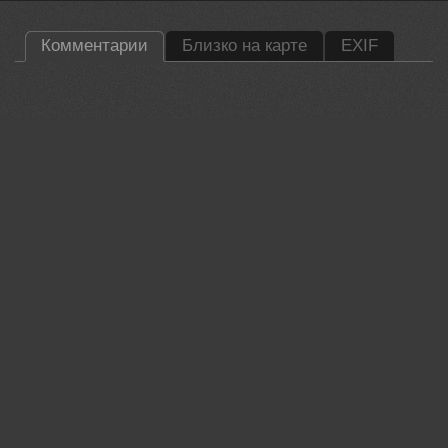
Комментарии
Близко на карте
EXIF
35PHOTO Mobile App
Загружайте работы на сайт прямо из мобильного
приложения. Ставьте лайки, подписывайтесь на других