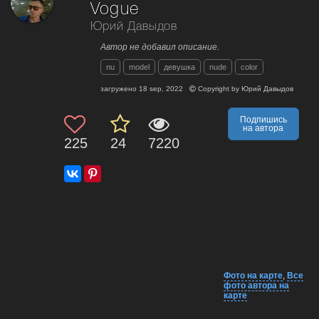
Vogue
Юрий Давыдов
Автор не добавил описание.
nu
model
девушка
nude
color
загружено
18 sep, 2022
Copyright by
Юрий Давыдов
Подпишись
на автора
225
24
7220
Фото на карте
,
Все
фото автора на
карте