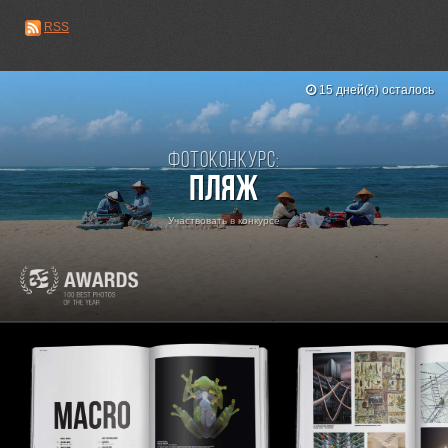
RSS
15 дней(я) осталось
Фотоконкурс:
Пляж
Участвовать в конкурсе