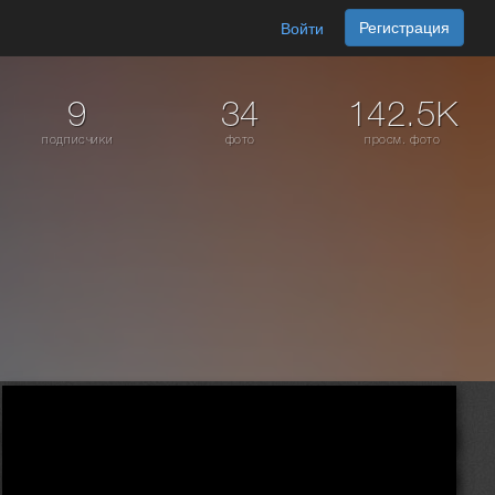
Регистрация
Войти
9
34
142.5K
подписчики
фото
просм. фото