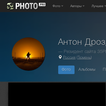
Фото
Авторы
Лучшее
Антон Дроз
— Резидент сайта 35
Россия
(
Тюмень
)
Фото
Альбомы
П
Главная
Фотографы
Россия
Тюмень
Антон Дроздов