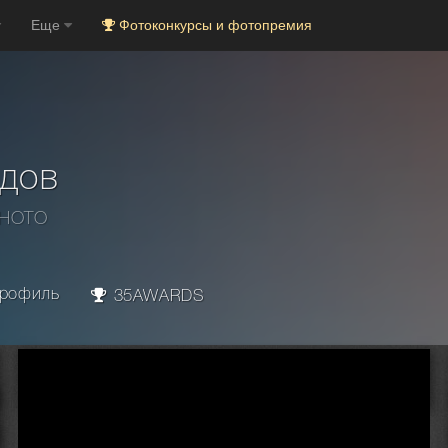
Еще
Фотоконкурсы и фотопремия
дов
PHOTO
рофиль
35AWARDS