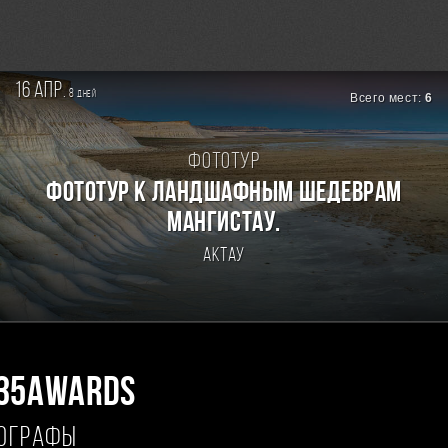
16 апр.
8
дней
Всего мест:
6
Фототур
Фототур к ландшафным шедеврам
Мангистау.
Актау
35AWARDS
ТОГРАФЫ