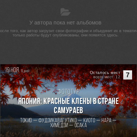
У автора пока нет альбомов
сле того, как автор загрузит свои фотографии и объединит их в тематич
только работы будут опубликованы, они появятся здесь.
19 ноя.
11
дней
Осталось мест
7
всего мест: 12
Фототур
Япония: Красные клены в стране
самураев
Токио — Фудзикавагутико — Киото — Нара —
Химедзи — Осака