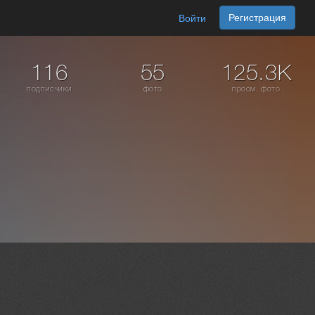
Регистрация
Войти
116
55
125.3K
подписчики
фото
просм. фото