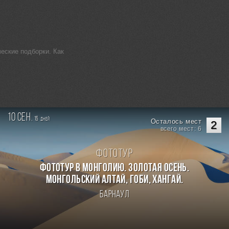
еские подборки. Как
10 сен.
15
дней
Осталось мест
2
всего мест: 6
Фототур
Фототур в Монголию. Золотая осень.
Монгольский Алтай, Гоби, Хангай.
Барнаул