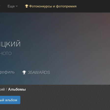
Еще
Фотоконкурсы и фотопремия
ицкий
PHOTO
рофиль
35AWARDS
кий
Альбомы
вый альбом