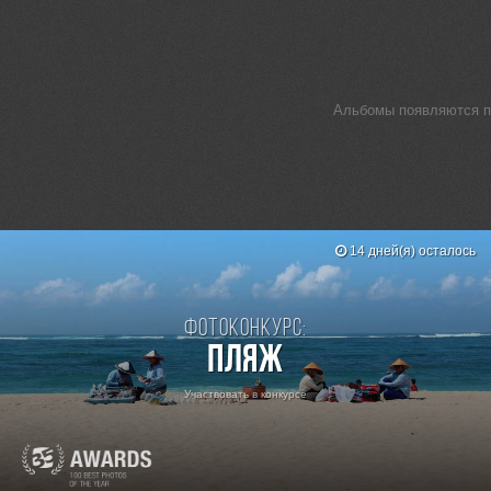
Альбомы появляются по
14 дней(я) осталось
Фотоконкурс:
Пляж
Участвовать в конкурсе