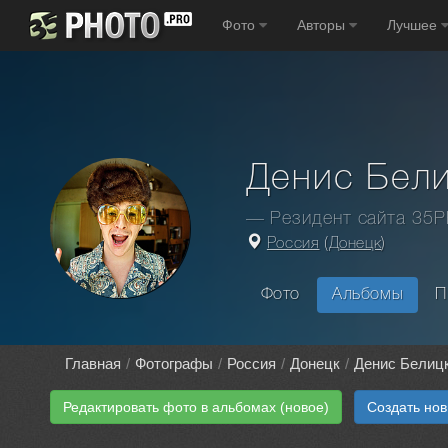
Фото
Авторы
Лучшее
Денис Бел
— Резидент сайта 35
Россия
(
Донецк
)
Фото
Альбомы
П
Главная
Фотографы
Россия
Донецк
Денис Белиц
Редактировать фото в альбомах (новое)
Создать но