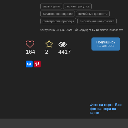
мать и дитя
лесная прогулка
закатное освещение
семейные ценности
фотография природы
эмоциональная съемка
загружено
28 jun, 2026
Copyright by
Desislava Kuleshova
Подпишись
на автора
164
2
4417
Фото на карте
,
Все
фото автора на
карте