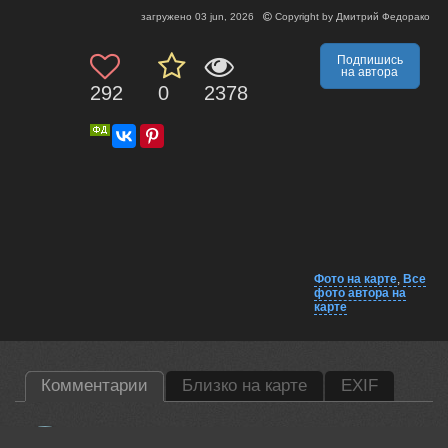
загружено
03 jun, 2026
Copyright by
Дмитрий Федорако
Подпишись
на автора
292
0
2378
Фото на карте
,
Все
фото автора на
карте
Комментарии
Близко на карте
EXIF
Бурлов Андрей