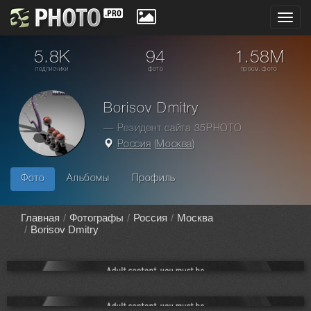
Toggl
navig
5.8K
94
1.58M
подписчики
фото
просм. фото
Borisov Dmitry
— Резидент сайта 35PHOTO
Россия
(
Москва
)
Фото
Альбомы
Профиль
Главная
Фотографы
Россия
Москва
Borisov Dmitry