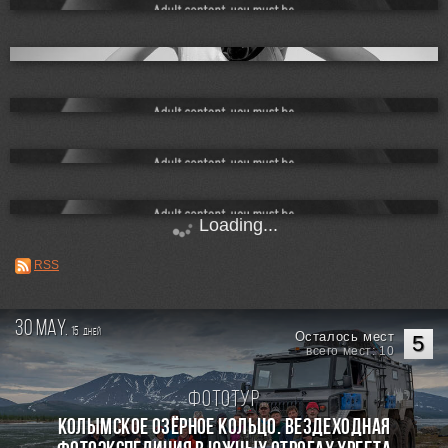
Loading...
RSS
30 may.
15
дней
Осталось мест
5
всего мест: 10
Фототур
КОЛЫМСКОЕ ОЗЁРНОЕ КОЛЬЦО. Вездеходная