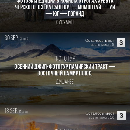
фотоэкспедиция в южных отрогах хребта
Черского. Озёра Сылгор — Момонтай — Уи
— Юг — Горанд
Сусуман
30 sep.
13
дней
Осталось мест
3
всего мест: 5
Фототур
Осенний джип-фототур Памирский Тракт —
Восточный Памир плюс.
Душанбе
18 sep.
10
дней
Осталось мест
3
всего мест: 10