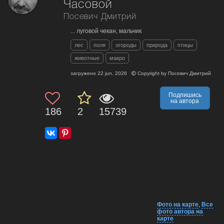
Часовой
Посевич Дмитрий
... луговой чекан, мальчик
лес
поля
огороды
природа
птицы
животные
макро
загружено
22 jun, 2026
Copyright by
Посевич Дмитрий
Подпишись
на автора
186
2
15739
Фото на карте
,
Все
фото автора на
карте