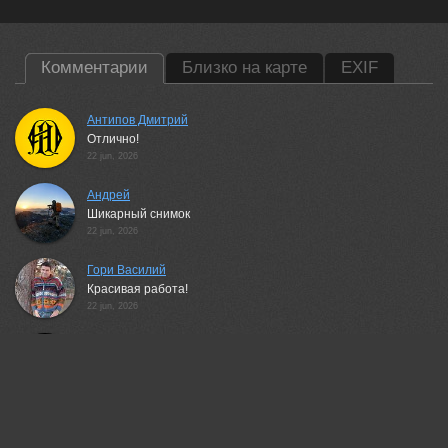
Комментарии
Близко на карте
EXIF
Антипов Дмитрий
Отлично!
22 jun, 2026
Андрей
Шикарный снимок
22 jun, 2026
Гори Василий
Красивая работа!
22 jun, 2026
Бурикова Екатерина
Красиво🏆🏆🏆
22 jun, 2026
Валерий Черняк
Классно!