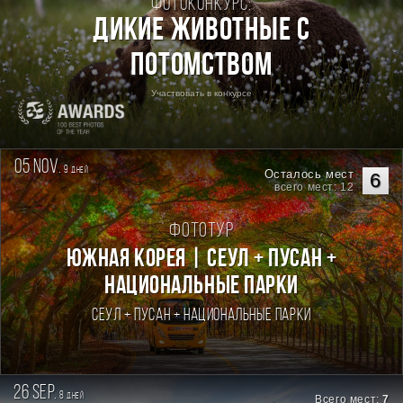
Фотоконкурс:
Дикие животные с
потомством
Участвовать в конкурсе
05 nov.
9
дней
Осталось мест
6
всего мест: 12
Фототур
Южная Корея | Сеул + Пусан +
национальные парки
Сеул + Пусан + национальные парки
26 sep.
8
дней
Всего мест:
7