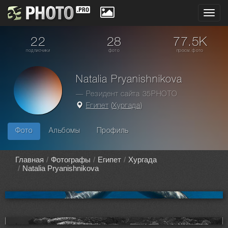
Toggl
navig
22
28
77.5K
подписчики
фото
просм. фото
Natalia Pryanishnikova
— Резидент сайта 35PHOTO
Египет
(
Хургада
)
Фото
Альбомы
Профиль
Главная
Фотографы
Египет
Хургада
Natalia Pryanishnikova