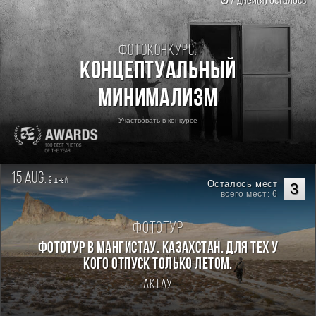
7 дней(я) осталось
Фотоконкурс:
Концептуальный
минимализм
Участвовать в конкурсе
15 aug.
9
дней
Осталось мест
3
всего мест: 6
Фототур
Фототур в Мангистау. Казахстан. Для тех у
кого отпуск только летом.
Актау