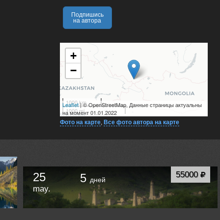
Подпишись
на автора
+
−
1000 km
Leaflet
| © OpenStreetMap, Данные страницы актуальны
1000 mi
на момент 01.01.2022
Фото на карте
,
Все фото автора на карте
55000
25
5
дней
may.
"КАВКАЗ - ЯРКИЙ И СОЛНЕЧНЫЙ": ФОТОТУР