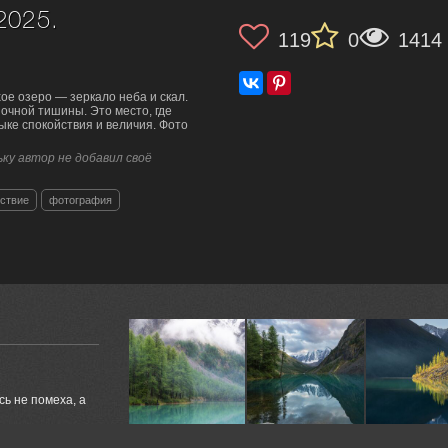
2025.
119
0
1414
хое озеро — зеркало неба и скал.
очной тишины. Это место, где
ыке спокойствия и величия. Фото
ку автор не добавил своё
йствие
фотография
ь не помеха, а