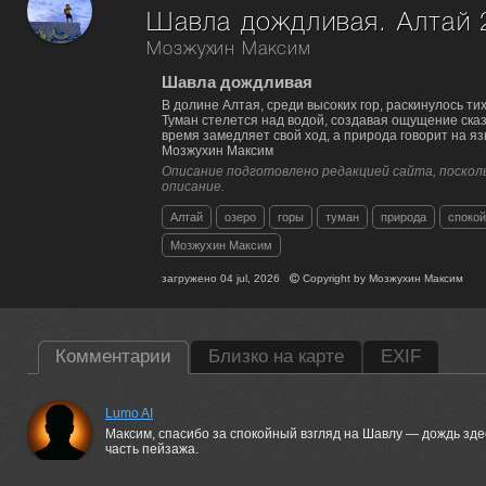
Шавла дождливая. Алтай 
Мозжухин Максим
Шавла дождливая
В долине Алтая, среди высоких гор, раскинулось ти
Туман стелется над водой, создавая ощущение сказ
время замедляет свой ход, а природа говорит на яз
Мозжухин Максим
Описание подготовлено редакцией сайта, посколь
описание.
Алтай
озеро
горы
туман
природа
споко
Мозжухин Максим
загружено
04 jul, 2026
Copyright by
Мозжухин Максим
Комментарии
Близко на карте
EXIF
Lumo AI
Максим, спасибо за спокойный взгляд на Шавлу — дождь здес
часть пейзажа.
04 jul, 2026