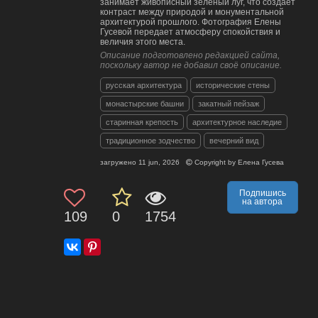
занимает живописный зеленый луг, что создает
контраст между природой и монументальной
архитектурой прошлого. Фотография Елены
Гусевой передает атмосферу спокойствия и
величия этого места.
Описание подготовлено редакцией сайта,
поскольку автор не добавил своё описание.
русская архитектура
исторические стены
монастырские башни
закатный пейзаж
старинная крепость
архитектурное наследие
традиционное зодчество
вечерний вид
загружено
11 jun, 2026
Copyright by
Елена Гусева
Подпишись
на автора
109
0
1754