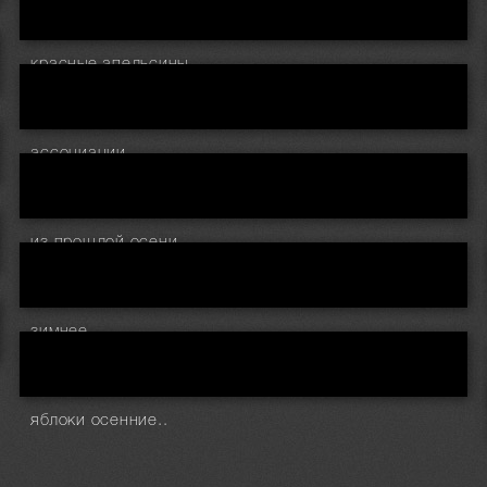
красные апельсины..
ассоциации...
из прошлой осени..
зимнее..
яблоки осенние..