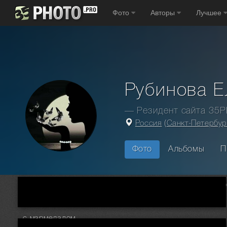
Фото
Авторы
Лучшее
Рубинова Е
— Резидент сайта 35
Россия
(
Санкт-Петербур
Фото
Альбомы
П
Главная
Фотографы
Россия
Санкт Петербург
Рубино
с мармеладом