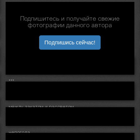
Подпишитесь и получайте свежие
фотографии данного автора
Подпишись сейчас!
***
между закатом и рассветом..
непогода