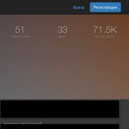
Регистрация
Войти
51
33
71.5K
подписчики
фото
просм. фото
луково-чесночный