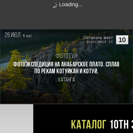
Loading...
26 июл.
19
дней
Осталось мест
10
всего мест: 14
Фототур
Фотоэкспедиция на Анабарское плато. Сплав
по рекам Котуйкан и Котуй.
Хатанга
Каталог
10TH 