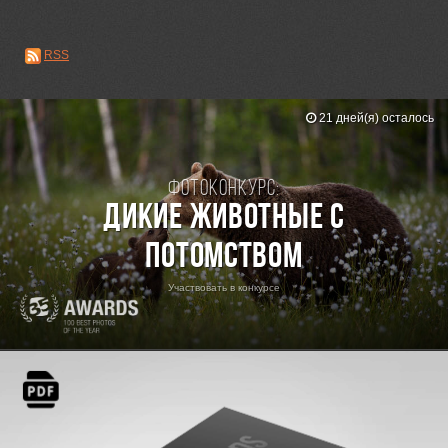
RSS
21 дней(я) осталось
Фотоконкурс:
Дикие животные с
потомством
Участвовать в конкурсе