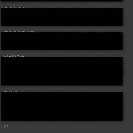
весенние..
весна пришла..
мандарин..
летнее..
***