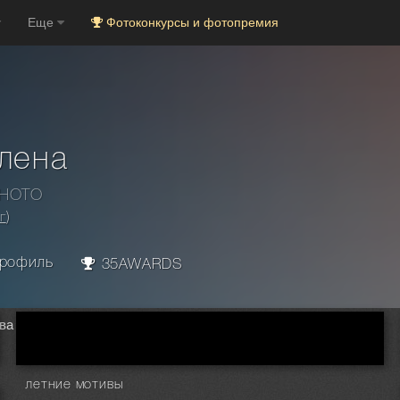
Еще
Фотоконкурсы и фотопремия
лена
PHOTO
г
)
рофиль
35AWARDS
ва Елена
летние мотивы