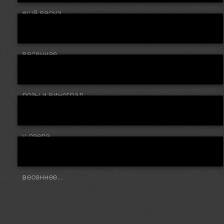
ещё весна...
весеннее..
розы и виноград...
у озера
весеннее..