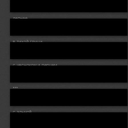
летнее..
в тихой глуши..
с чесноком и перцем...
***
с алычой..