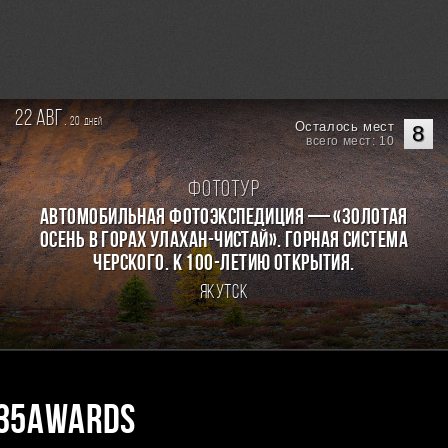
22 авг.
20
дней
Осталось мест
8
всего мест: 10
Фототур
Автомобильная фотоэкспедиция — «Золотая
осень в горах Улахан-Чистай». Горная система
Черского. К 100-летию открытия.
Якутск
35AWARDS