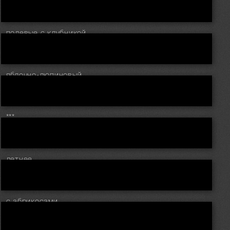
полевые с клубникой..
яблочно-люпиновый..
***
летнее..
с абрикосами..