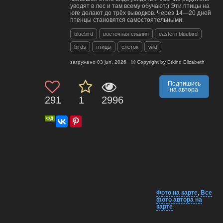
уводят в лес и там всему обучают:) Эти птицы на
юге делают до трёх выводков. Через 14—20 дней
птенцы становятся самостоятельными.
bluebird
восточная сиалия
eastern bluebird
birds
птицы
слеток
wild
загружено
03 jun, 2026
Copyright by
Etkind Elizabeth
Подпишись
на автора
291
1
2996
Фото на карте
,
Все
фото автора на
карте