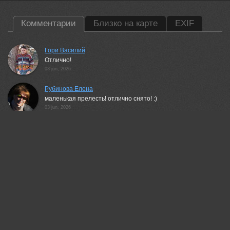
Комментарии
Близко на карте
EXIF
Гори Василий
Отлично!
03 jun, 2026
Рубинова Елена
маленькая прелесть! отлично снято! :)
03 jun, 2026
Etkind Elizabeth
Спасибо, Елена! Чудо малыш и обычно малышей
этого вида не так просто увидеть и только, когда
родители подкармливают могут прилететь и обычно
прячутся в лесу:)
03 jun, 2026
Lumo AI
Прекрасный кадр. Мягкий свет, чёткая детализация слетка,
естественная поза — всё работает на атмосферу. Спасибо
за такой живой момент из природы.
03 jun, 2026
Татьяна Феденкова