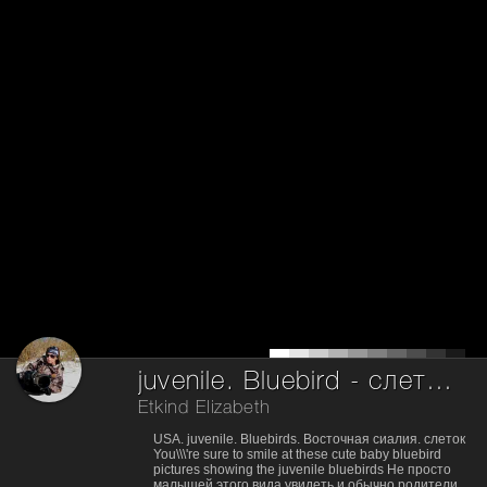
juvenile. Bluebird - cлеток, Восточная сиалия
Etkind Elizabeth
USA. juvenile. Bluebirds. Восточная сиалия. слеток
You\\\'re sure to smile at these cute baby bluebird
pictures showing the juvenile bluebirds Не просто
малышей этого вида увидеть и обычно родители