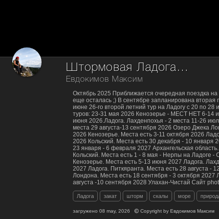
Штормовая Ладога...
Евдокимов Максим
Октябрь 2025 Приближается очередная поездка на
еще осталась ;) В сентябре запланирована вторая 
июне 26-го второй летний тур на Ладогу с 20 по 28
туров: 23-31 мая 2026 Кенозерье - МЕСТ НЕТ 6-14
июня 2026.Ладога. Лахденпохья - 2 места 11-26 июл
места 29 августа-13 сентября 2026 Озеро Джека Ло
2026 Кенозерье. Места есть 3-11 октября 2026 Лад
2026 Кольский. Места есть 30 декабря - 10 января 
23 января - 6 февраля 2027 Архангельская область
Кольский. Места есть 1 - 8 мая - Нерпы на Ладоге 
Кенозерье. Места есть 5-13 июня 2027 Ладога. Лах
2027 Ладога. Питкяранта. Места есть 28 августа - 
Лондона. Места есть 18 сентября - 3 октября 2027 
августа -10 сентября 2028 Улахан-Чистай Сайт photo
Ладога
закат
шторм
скалы
море
природ
загружено
08 may, 2026
Copyright by
Евдокимов Максим