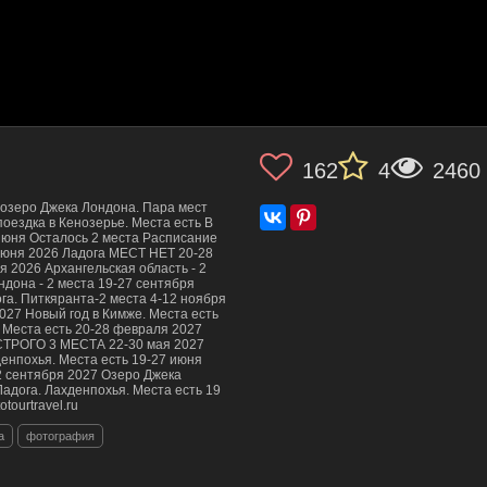
162
4
2460
 озеро Джека Лондона. Пара мест
поездка в Кенозерье. Места есть В
 июня Осталось 2 места Расписание
 июня 2026 Ладога МЕСТ НЕТ 20-28
я 2026 Архангельская область - 2
ндона - 2 места 19-27 сентября
ога. Питкяранта-2 места 4-12 ноября
2027 Новый год в Кимже. Места есть
. Места есть 20-28 февраля 2027
- СТРОГО 3 МЕСТА 22-30 мая 2027
денпохья. Места есть 19-27 июня
12 сентября 2027 Озеро Джека
Ладога. Лахденпохья. Места есть 19
tourtravel.ru
а
фотография