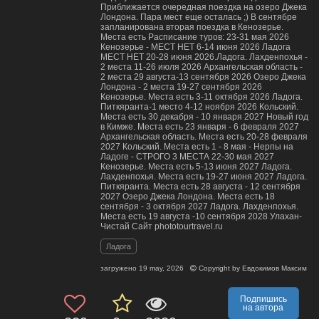
Приближается очередная поездка на озеро Джека
Лондона. Пара мест еще осталась ;) В сентябре
запланирована вторая поездка в Кенозерье.
Места есть Расписание туров: 23-31 мая 2026
Кенозерье - МЕСТ НЕТ 6-14 июня 2026 Ладога
МЕСТ НЕТ 20-28 июня 2026.Ладога. Лахденпохья -
2 места 11-26 июля 2026 Архангельская область -
2 места 29 августа-13 сентября 2026 Озеро Джека
Лондона - 2 места 19-27 сентября 2026
Кенозерье. Места есть 3-11 октября 2026 Ладога.
Питкяранта-1 место 4-12 ноября 2026 Кольский.
Места есть 30 декабря - 10 января 2027 Новый год
в Кимже. Места есть 23 января - 6 февраля 2027
Архангельская область. Места есть 20-28 февраля
2027 Кольский. Места есть 1 - 8 мая - Нерпы на
Ладоге - СТРОГО 3 МЕСТА 22-30 мая 2027
Кенозерье. Места есть 5-13 июня 2027 Ладога.
Лахденпохья. Места есть 19-27 июня 2027 Ладога.
Питкяранта. Места есть 28 августа - 12 сентября
2027 Озеро Джека Лондона. Места есть 18
сентября - 3 октября 2027 Ладога. Лахденпохья.
Места есть 19 августа -10 сентября 2028 Улахан-
Чистай Сайт phototourtravel.ru
Ладога
загружено
19 may, 2026
Copyright by
Евдокимов Максим
Подпишись
на автора