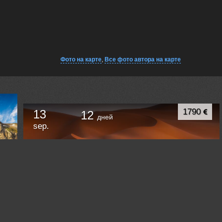
Фото на карте
,
Все фото автора на карте
1790
13
12
дней
sep.
Марокко | Самые красивые города + пустыня
Сахара
Касабланка
Morocco /