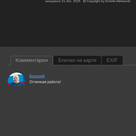
загружено
21 dec, 2025
Copyright by
Ermolin Aleksandr
Комментарии
Близко на карте
EXIF
Валерий
Отличная работа!
21 dec, 2025
Беденко Григорий
атмосферно...
21 dec, 2025
Гори Василий
Красивая работа!
21 dec, 2025