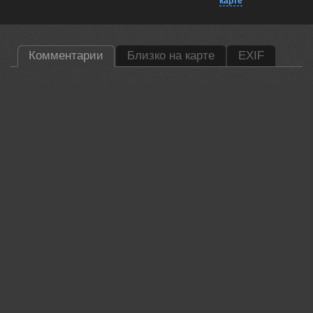
карте
Комментарии
Близко на карте
EXIF
Magov Marat
Красивый пейзаж!
20 jul, 2024
Валерий
Картина!
21 jul, 2024
Андрей
Очень красиво!
21 jul, 2024
АНАТОЛИЙ ДОВЫДЕНКО
Красиво!
21 jul, 2024
Алёна Сурнина