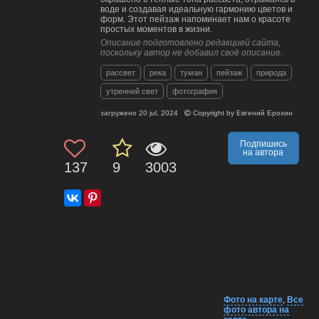
воде и создавая идеальную гармонию цветов и
форм. Этот пейзаж напоминает нам о красоте
простых моментов в жизни.
Описание подготовлено редакцией сайта,
поскольку автор не добавил своё описание.
рассвет
река
туман
пейзаж
природа
утренний свет
фотография
загружено
20 jul, 2024
Copyright by
Евгений Ерохин
Подпишись
на автора
137
9
3003
Фото на карте
,
Все
фото автора на