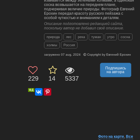
извивается между зелеными холмами, а одинокая
сосна возвышается на переднем плане,
подчеркивая величие природы. Фотограф Евгений
Ерохин передал красоту русского пейзажа с
особой чуткостью и вниманием к деталям.
Описание подготовлено редакцией сайта,
поскольку автор не добавил своё описание.
природа
лес
река
туман
утро
сосна
холмы
Россия
загружено
07 aug, 2024
Copyright by
Евгений Ерохин
Подпишись
на автора
229
14
5337
Фото на карте
,
Все