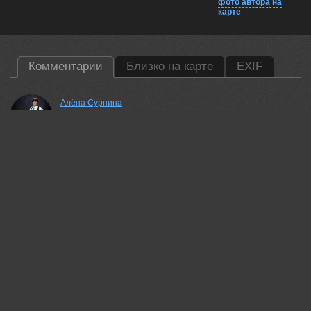
фото автора на
карте
Комментарии
Близко на карте
EXIF
Алёна Сурнина
Дивный пейзаж и работа чудесная!!!
07 aug, 2024
Анастасия Петрова
Хорошая панорама, красиво!
07 aug, 2024
Щепотина Татьяна
Шикарно!
07 aug, 2024
Андрей
Хороший кадр
07 aug, 2024