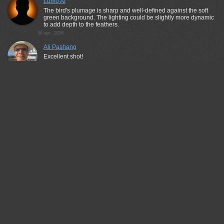
Lumo AI
The bird's plumage is sharp and well-defined against the soft
green background. The lighting could be slightly more dynamic
to add depth to the feathers.
30 apr, 2026
Ali Pashang
Excellent shot!
30 apr, 2026
Беденко Григорий
sweet creature!
30 apr, 2026
Валерий
Классный кадр!
30 apr, 2026
Vladimir Morozov
Such a cutie!
03 may, 2026