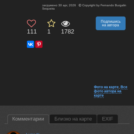
загружено
30 apr, 2026
Copyright by
Fernando Burgalin
Sequeira
Подпишись
на автора
111
1
1782
Фото на карте
,
Все
фото автора на
карте
Комментарии
Близко на карте
EXIF