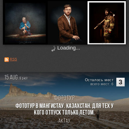
Loading...
RSS
15 aug.
9
дней
Осталось мест
3
всего мест: 6
Фототур
Фототур в Мангистау. Казахстан. Для тех у
кого отпуск только летом.
Актау