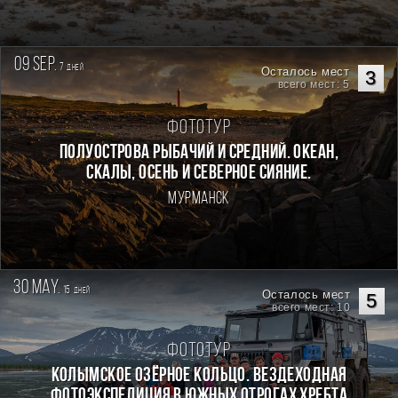
09 sep.
7
дней
Осталось мест
3
всего мест: 5
Фототур
Полуострова Рыбачий и Средний. Океан,
скалы, осень и северное сияние.
Мурманск
30 may.
15
дней
Осталось мест
5
всего мест: 10
Фототур
КОЛЫМСКОЕ ОЗЁРНОЕ КОЛЬЦО. Вездеходная
фотоэкспедиция в южных отрогах хребта