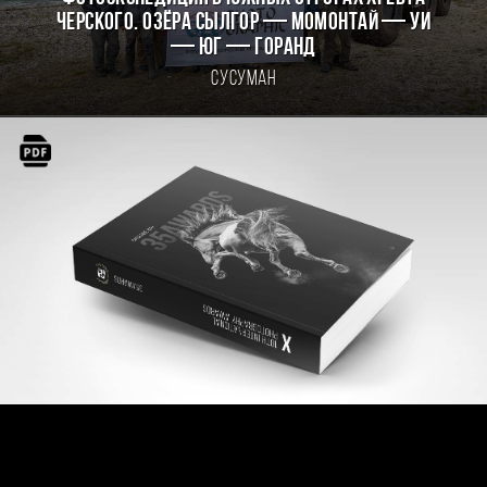
Черского. Озёра Сылгор — Момонтай — Уи
— Юг — Горанд
Сусуман