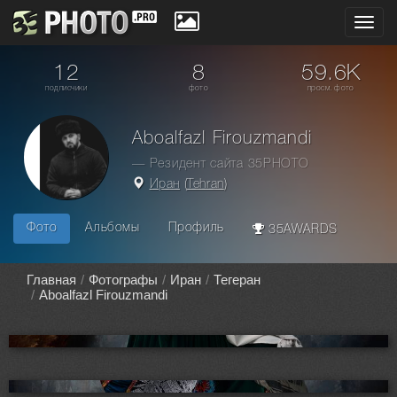
Toggl
navig
12
8
59.6K
подписчики
фото
просм. фото
Aboalfazl Firouzmandi
— Резидент сайта 35PHOTO
Иран
(
Tehran
)
Фото
Альбомы
Профиль
35AWARDS
Главная
Фотографы
Иран
Тегеран
Aboalfazl Firouzmandi