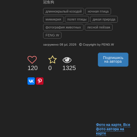
冠鱼狗
длиннокрылый козодой
ночная птица
мимикрия
полет птицы
дикая природа
фотография животных
лесной пейзаж
FENG.W
загружено
08 jul, 2026
Copyright by
FENG.W
Подпишись
на автора
120
0
1325
Фото на карте
,
Все
фото автора на
карте