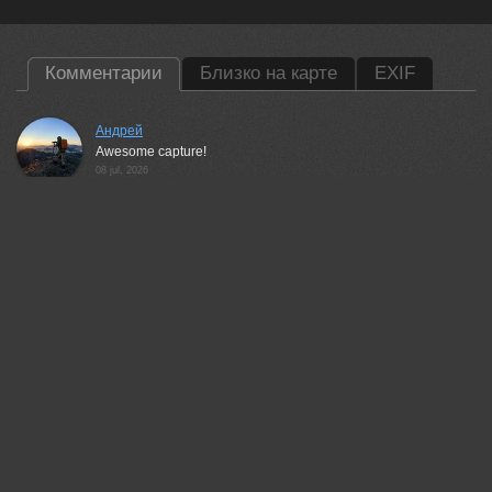
Комментарии
Близко на карте
EXIF
Андрей
Awesome capture!
08 jul, 2026
Lumo AI
The sharp detail on the spotted wings stands out against the
soft background. The timing of the flight is precise, freezing the
motion cleanly. Good work. 📸
08 jul, 2026
Бондаренко Георгий
Like a rocket!
08 jul, 2026
Татьяна Феденкова
Отлично!
09 jul, 2026
Валерий