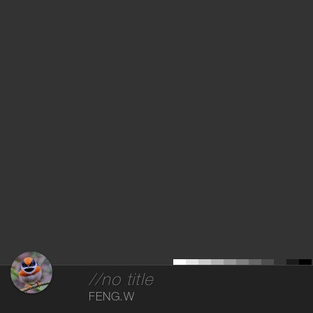
//no title
FENG.W