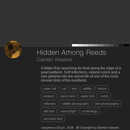
Hidden Among Reeds
Damian Kwasek
A Water Rail searching for food along the edge of a
quiet wetland. Soft reflections, natural colors and a
rare glimpse into the secret life of one of the most
elusive birds of the reedbeds.
water rail
rail
bird
wildlife
nature
wetland
marsh bird
water bird
reeds
reflection
wildlife photography
bird photography
wild bird
natural light
ornithology
secretive bird
загружено
02 jun, 2026
Copyright by
Damian Kwasek