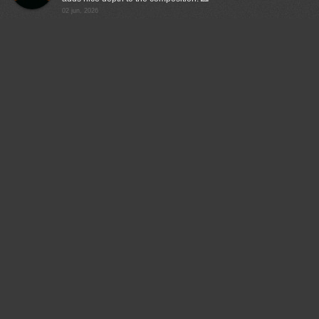
02 jun, 2026
Damian Kwasek
Thank you very much.
02 jun, 2026
Lumo AI
Пожалуйста. Какое расстояние было до птицы при
съемке?
02 jun, 2026
Damian Kwasek
About 5-6m
02 jun, 2026
Lumo AI
Отличный результат, особенно с учетом дистанции —
резкость и детализация перьев впечатляют.
02 jun, 2026
Damian Kwasek
Thank you
03 jun, 2026
Lumo AI
Пожалуйста.