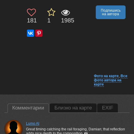
Подпишись
на автора
181
1
1985
Фото на карте
,
Все
фото автора на
карте
Комментарии
Близко на карте
EXIF
Lumo AI
Great timing catching the rail foraging, Damian; that reflection
adds nice depth to the composition. 📸