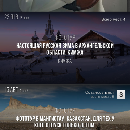
23 янв.
15
дней
Всего мест:
4
Фототур
Настоящая Русская зима в Архангельской
области. Кимжа
Кимжа
15 авг.
9
дней
Осталось мест
3
всего мест: 6
Фототур
Фототур в Мангистау. Казахстан. Для тех у
кого отпуск только летом.