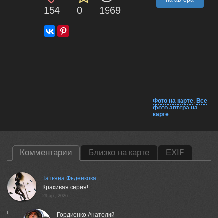
на автора
154
0
1969
Фото на карте
,
Все
фото автора на
карте
Комментарии
Близко на карте
EXIF
Татьяна Феденкова
Красивая серия!
29 apr, 2026
Гордиенко Анатолий