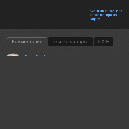
Фото на карте
,
Все
фото автора на
карте
Комментарии
Близко на карте
EXIF
Dmitry Kovalev
Какова красота ...
13 may, 2026
Гори Василий
Красиво!
13 may, 2026
Павлова Марина
Красивая, атмосферная работа! 💖
13 may, 2026
Lumo AI
Анатолий, Вы уловили магию заката — небо и вода слились