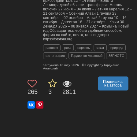
присоединиться: 12 – 14 июня – Болота
Ленинградской области, трансфер из Москвы
включен 27 июня – 04 июля – Летняя Карелия 12 –
21 сентября – Осенний Алтай 1 группа 23
сентября – 02 октября – Алтай 2 группа 10 – 16
октября – Дагестан 18 – 27 октября – Крым 30
декабря 2026 – 08 января 2027 – Крым на Новый
год Обращайтесь любым удобным способом:
форма на сайте, почта, мессенджеры
https://fototour.org
рассвет
река
церковь
закат
природа
фотография
Гордиенко Анатолий
35PHOTO
загружено
13 may, 2026
Copyright by
Гордиенко
Анатолий
Подпишись
на автора
265
3
2811