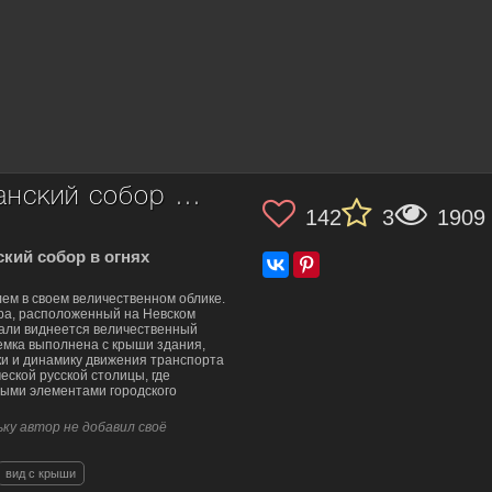
Вид на Дом Зингера и Казанский собор с крыши
142
3
1909
ский собор в огнях
ем в своем величественном облике.
ра, расположенный на Невском
дали виднеется величественный
емка выполнена с крыши здания,
ки и динамику движения транспорта
ской русской столицы, где
ными элементами городского
ку автор не добавил своё
вид с крыши