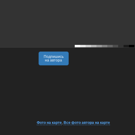
Подпишись
на автора
Фото на карте
,
Все фото автора на карте