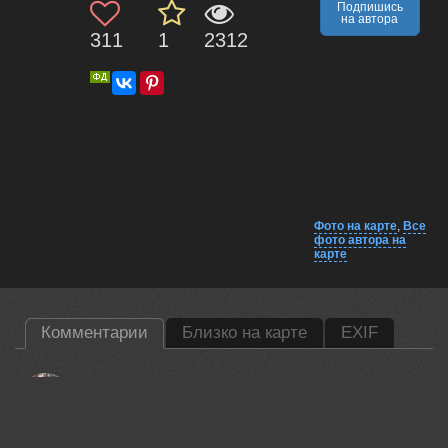
Подпишись
на автора
311
1
2312
Фото на карте
,
Все
фото автора на
карте
Комментарии
Близко на карте
EXIF
Гори Василий
Красивая работа!
29 jun, 2026