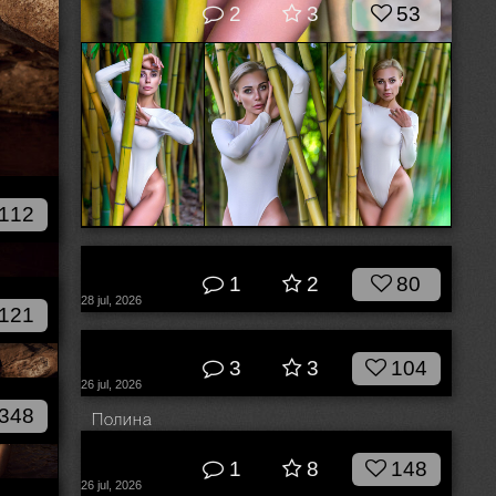
2
3
53
112
© Владимир Мельников
1
2
80
79
28 jul, 2026
121
© Nikita Zhigulin
3
3
104
26 jul, 2026
348
Полина
© Егор Соколков
1
8
148
26 jul, 2026