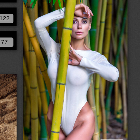
122
77