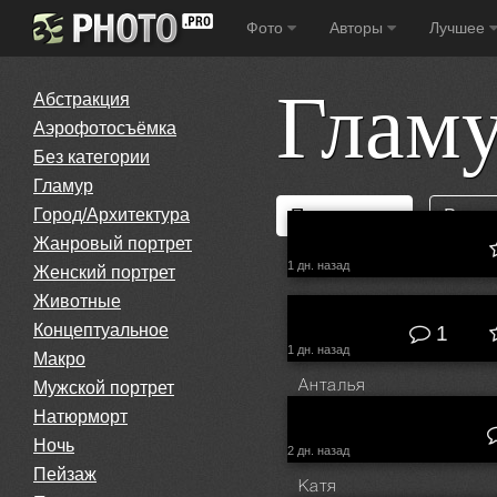
Фото
Авторы
Лучшее
Глам
Абстракция
Аэрофотосъёмка
Без категории
Гламур
Город/Архитектура
Популярные
Все н
Жанровый портрет
1 дн. назад
Женский портрет
Животные
© Алексей Вирусян
Концептуальное
1
1 дн. назад
Макро
Мужской портрет
Анталья
© Андрей Филоненко
Натюрморт
Ночь
2 дн. назад
Пейзаж
Катя