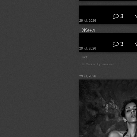
© Скрипников Александр
3
29 jul, 2026
Женя
© Плешков Алексей
3
29 jul, 2026
***
© Сергей Прозвицкий
29 jul, 2026