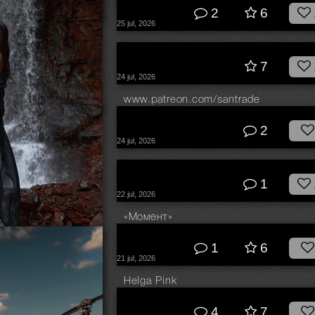
2
6
25 jul, 2026
© Скрипников Александр
© Скрипников Александр
7
24 jul, 2026
www.patreon.com/santrade
© Андрей Филоненко
2
24 jul, 2026
© Гергерт Вероника
1
22 jul, 2026
«Момент»
© Владимир Овсянников
1
6
21 jul, 2026
2
77
Helga Pink
© Егор Соколков
4
7