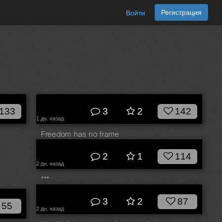
Регистрация
Войти
133
3
2
142
1 дн. назад
Freedom has no frame
© Болгов Руслан
2
1
114
2 дн. назад
***
© Прозвицкий Сергей
3
2
87
55
2 дн. назад