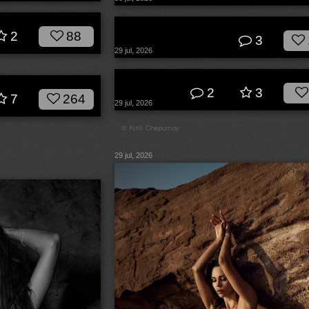
© Алексей Вирусян
2
88
3
29 jul, 2026
© Покровский Антон
2
3
7
264
29 jul, 2026
© Kirill Chepurnoy
29 jul, 2026