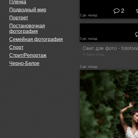
Пленка
© Роман Третьяков
Подводный мир
2
2 дн. назад
Портрет
Постановочная
© Masoud Nikookalam
фотография
Семейная фотография
3 дн. назад
Спорт
Стрит/Репортаж
© Бурба Игорь
Черно-Белое
3 дн. назад