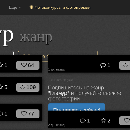
Еще
Фотоконкурсы и фотопремия
ур
жанр
овые
Лучшие фотографии в жанре
1
64
1
1 дн. назад
© Nikita Zhigulin
5
109
Подпишитесь на жанр
"Гламур"
и получайте свежие
фотографии
Подпишись сейчас!
1
77
1
2
2 дн. назад