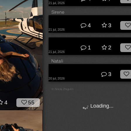
21 jul, 2026
Sirene
© Анна Тукачева
4
3
21 jul, 2026
© Лозгачев Алексей
1
2
21 jul, 2026
Natali
© Клявин Денис
3
20 jul, 2026
© Nikita Zhigulin
4
55
Loading...