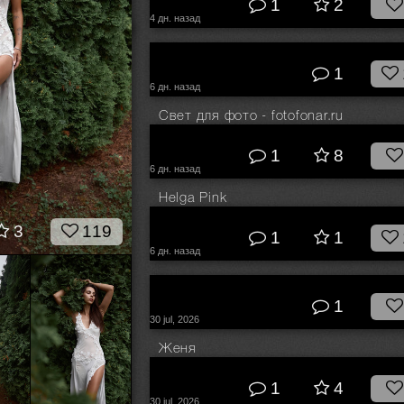
1
2
4 дн. назад
© Сергей Жирнов
1
6 дн. назад
Свет для фото - fotofonar.ru
© Бурба Игорь
1
8
6 дн. назад
Helga Pink
© Егор Соколков
3
119
1
1
6 дн. назад
© Kirill Chepurnoy
1
30 jul, 2026
Женя
© Плешков Алексей
1
4
30 jul, 2026