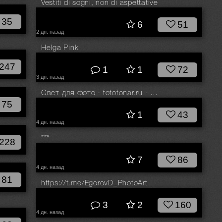
Vestiti di sogni, non di aspettative
© Болгов Руслан
35
6
51
2 дн. назад
Helga Pink
© Егор Соколков
247
1
1
72
3 дн. назад
Свет для фото - fotofonar.ru - Скидка 10% промокод: ЛЕТО
75
© Бурба Игорь
1
43
4 дн. назад
***
228
© Прозвицкий Сергей
7
86
4 дн. назад
81
https://t.me/EgorovD_PhotoArt
© Егоров Денис
3
2
160
4 дн. назад