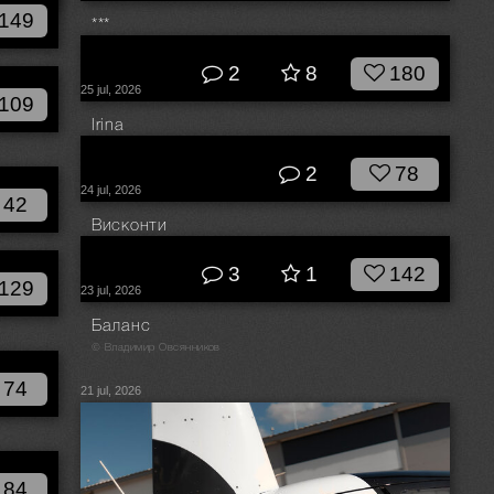
149
***
© Прозвицкий Сергей
2
8
180
25 jul, 2026
109
Irina
© Степан Квардаков
2
78
24 jul, 2026
42
Висконти
© Воронин Андрей
3
1
142
129
23 jul, 2026
Баланс
© Владимир Овсянников
74
21 jul, 2026
84