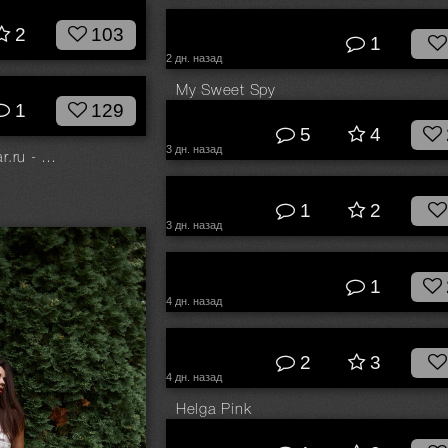
© Kirill Chepurnoy
2
103
1
2 дн. назад
My Sweet Spy
1
129
© Наташа Янкелевич
5
4
3 дн. назад
Свет для фото - fotofonar.ru - Скидка 10% промокод: ЛЕТО
© Горячева Оксана
1
2
3 дн. назад
© Kirill Chepurnoy
1
4 дн. назад
© Евлантьев Семен
2
3
4 дн. назад
Helga Pink
© Егор Соколков