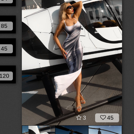
85
45
120
3
45