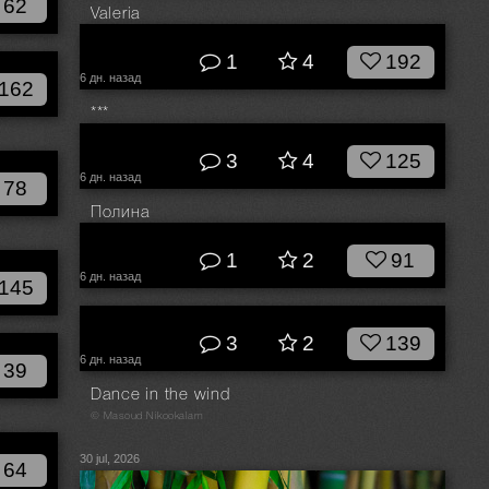
62
Valeria
© Степан Квардаков
1
4
192
6 дн. назад
162
***
© Прозвицкий Сергей
3
4
125
6 дн. назад
78
Полина
© Егор Соколков
1
2
91
6 дн. назад
145
© Nikita Zhigulin
3
2
139
6 дн. назад
39
Dance in the wind
© Masoud Nikookalam
30 jul, 2026
64