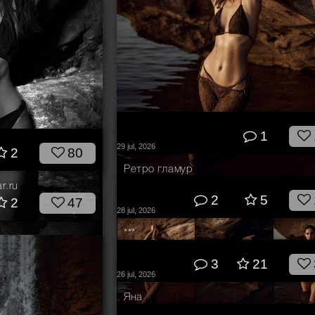
1
29 jul, 2026
2
80
Ретро гламур
2
5
© Владимир Овсянников
r.ru
2
5
2
47
28 jul, 2026
***
© Прозвицкий Сергей
3
21
26 jul, 2026
Яна
© Георгий Чернядьев