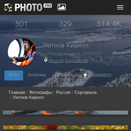
Toggl
navig
501
329
514.4K
подписчики
фото
просм. фото
Уютнов Кирилл
— Резидент сайта 35PHOTO
Россия
(
Сортавала
)
Фото
Альбомы
Профиль
35AWARDS
Главная
Фотографы
Россия
Сортавала
Уютнов Кирилл