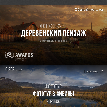
0 дней(я) осталось
Фотоконкурс:
Деревенский пейзаж
Участвовать в конкурсе
10 sep.
8
дней
Всего мест:
7
Фототур
ФОТОТУР В ХИБИНЫ
Кировск