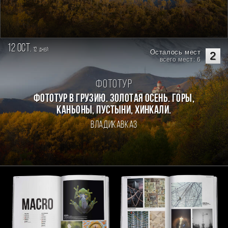
12 oct.
12
дней
Осталось мест
2
всего мест: 6
Фототур
Фототур в Грузию. Золотая осень. Горы,
каньоны, пустыни, хинкали.
Владикавказ