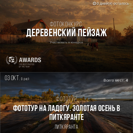
0 дней(я) осталось
Фотоконкурс:
Деревенский пейзаж
Участвовать в конкурсе
03 окт.
9
дней
Всего мест:
4
Фототур
Фототур на Ладогу. Золотая осень в
Питкяранте
Питкяранта