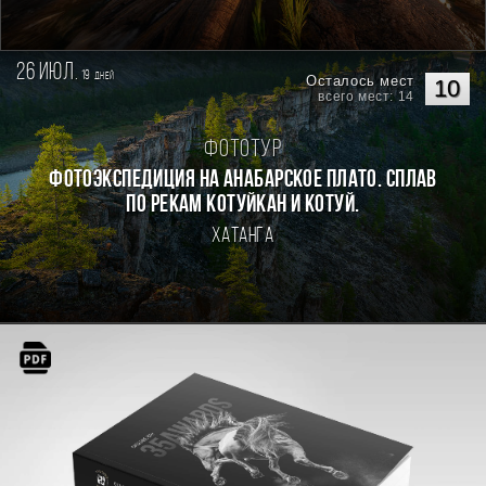
26 июл.
19
дней
Осталось мест
10
всего мест: 14
Фототур
Фотоэкспедиция на Анабарское плато. Сплав
по рекам Котуйкан и Котуй.
Хатанга