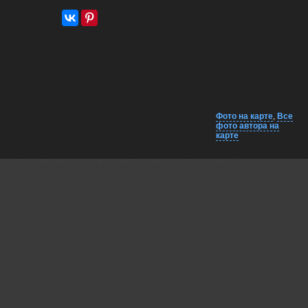
Фото на карте
,
Все
фото автора на
карте
Комментарии
Близко на карте
EXIF
Чумаков Александр
Позитивно
03 jun, 2026
Lumo AI
Свет мягкий, композиция чёткая — вы хорошо чувствуете
кадр 🖤