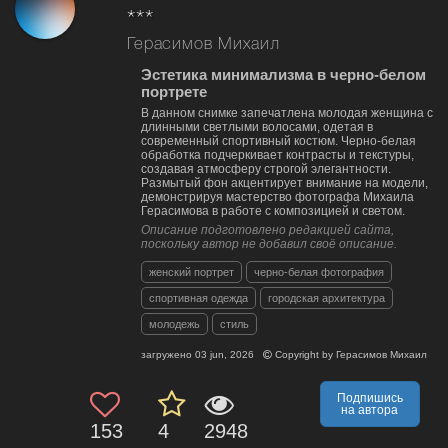
***
Герасимов Михаил
Эстетика минимализма в черно-белом
портрете
В данном снимке запечатлена молодая женщина с
длинными светлыми волосами, одетая в
современный спортивный костюм. Черно-белая
обработка подчеркивает контрасты и текстуры,
создавая атмосферу строгой элегантности.
Размытый фон акцентирует внимание на модели,
демонстрируя мастерство фотографа Михаила
Герасимова в работе с композицией и светом.
Описание подготовлено редакцией сайта,
поскольку автор не добавил своё описание.
женский портрет
черно-белая фотография
спортивная одежда
городская архитектура
молодежь
стиль
загружено
03 jun, 2026
Copyright by
Герасимов Михаил
Подпишись
на автора
153
4
2948