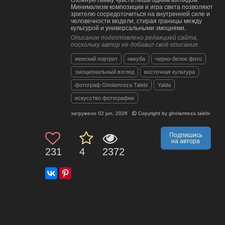
сложную гамму чувств лишь одним взглядом.
Минимализм композиции и игра света позволяют
зрителю сосредоточиться на внутренней силе и
человечности модели, стирая границы между
культурой и универсальными эмоциями.
Описание подготовлено редакцией сайта,
поскольку автор не добавил своё описание.
женский портрет
никуба
черно-белое фото
эмоциональный взгляд
восточная культура
фотограф Gholamreza Talebi
Yalda
искусство фотографии
загружено
02 jun, 2026
Copyright by
gholamreza talebi
Подпишись
на автора
231
4
2372