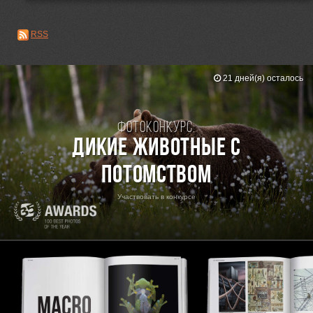
RSS
21 дней(я) осталось
Фотоконкурс:
Дикие животные с
потомством
Участвовать в конкурсе