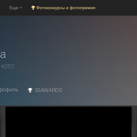
Еще
Фотоконкурсы и фотопремия
а
PHOTO
рофиль
35AWARDS