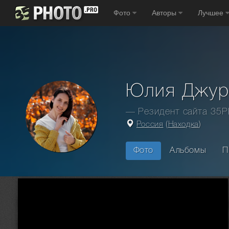
Фото
Авторы
Лучшее
Юлия Джур
— Резидент сайта 35
Россия
(
Находка
)
Фото
Альбомы
П
Главная
Фотографы
Россия
Находка
Юлия Джура