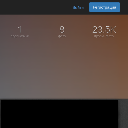
Регистрация
Войти
1
8
23.5K
подписчики
фото
просм. фото