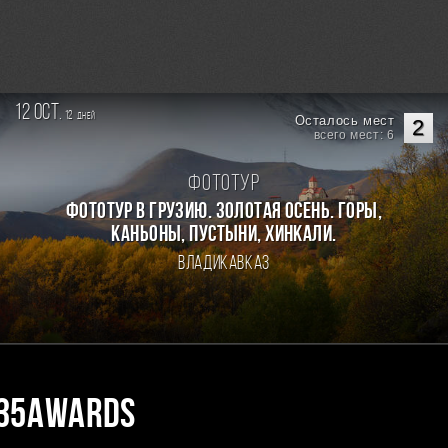
12 oct.
12
дней
Осталось мест
2
всего мест: 6
Фототур
Фототур в Грузию. Золотая осень. Горы,
каньоны, пустыни, хинкали.
Владикавказ
35AWARDS