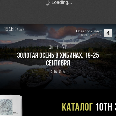
Loading...
19 sep.
7
дней
Осталось мест
4
всего мест: 7
Фототур
Золотая осень в Хибинах, 19-25
сентября
Апатиты
Каталог
10TH 