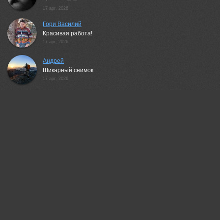
17 apr, 2026
Гори Василий
Красивая работа!
17 apr, 2026
Андрей
Шикарный снимок
17 apr, 2026
Евгений Паршуков
В мягких тонах.. Нравится!
17 apr, 2026
GeorgyPrimoretz
+1!
17 apr, 2026
Шипунова Ирина
Красиво!
17 apr, 2026
Павлова Марина
Ассоциация с горными пейзажами Рериха, красивая работа!