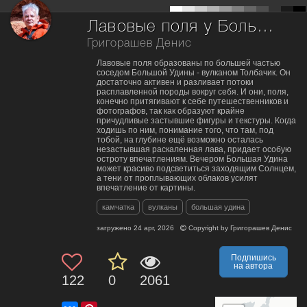
Лавовые поля у Большой Удины
Григорашев Денис
Лавовые поля образованы по большей частью
соседом Большой Удины - вулканом Толбачик. Он
достаточно активен и разливает потоки
расплавленной породы вокруг себя. И они, поля,
конечно притягивают к себе путешественников и
фотографов, так как образуют крайне
причудливые застывшие фигуры и текстуры. Когда
ходишь по ним, понимание того, что там, под
тобой, на глубине ещё возможно осталась
незастывшая раскаленная лава, придает особую
остроту впечатлениям. Вечером Большая Удина
может красиво подсветиться заходящим Солнцем,
а тени от проплывающих облаков усилят
впечатление от картины.
камчатка
вулканы
большая удина
загружено
24 apr, 2026
Copyright by
Григорашев Денис
Подпишись
на автора
122
0
2061