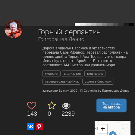
Горный серпантин
Григорашев Денис
Дорога в ущелье Барскоон в окрестностях
перевала Сары-Мойнок. Перевал расположен на
склоне хребта Терскей Ала-Тоо на пути от озера
Иссык-Куль к плато Арабель. Его высота
составляет 3442 метра над уровнем моря.
киргизия
киргизстан
тянь-шань
перевал сары-мойнок
ущелье барскоон
загружено
11 may, 2026
Copyright by
Григорашев Денис
Подпишись
на автора
143
0
2239
+