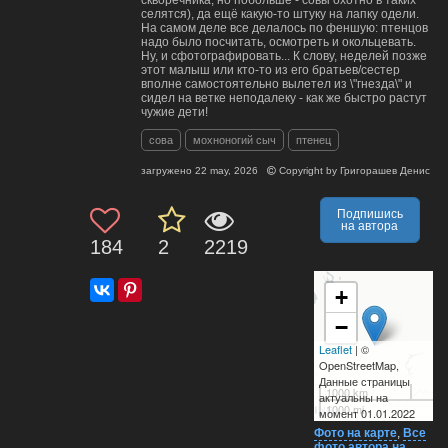
скворечника, но побольше - совы охотно в таких
селятся), да ещё какую-то штуку на лапку одели.
На самом деле все делалось по феншую: птенцов
надо было посчитать, осмотреть и окольцевать.
Ну, и сфотографировать... К слову, неделей позже
этот малыш или кто-то из его братьев/сестер
вполне самостоятельно вылетел из \"гнезда\" и
сидел на ветке неподалеку - как же быстро растут
чужие дети!
сова
мохноногий сыч
птенец
загружено
22 may, 2026
Copyright by
Григорашев Денис
Подпишись
на автора
184
2
2219
+
−
Leaflet
| ©
OpenStreetMap,
Данные страницы
1000 km
актуальны на
1000 mi
момент 01.01.2022
Фото на карте
,
Все
фото автора на