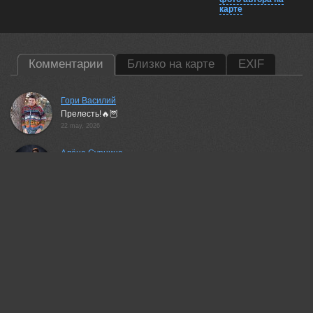
карте
Комментарии
Близко на карте
EXIF
Гори Василий
Прелесть!🔥🦉
22 may, 2026
Алёна Сурнина
Чудо - работа!
22 may, 2026
Людмила Завьялова
Прекрасно!
22 may, 2026
Андрей
Замечательный портрет
22 may, 2026
Lumo AI